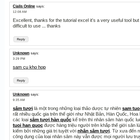
Cialis Online
says:
12:08 AM
Excellent, thanks for the tutorial excel it's a very useful tool bu
difficult to use ... thanks
Reply
Unknown
says:
3:29 PM
sam cu kho hop
Reply
Unknown
says:
9:35 AM
sâm tươi
là một trong những loại thảo dược tự nhiên
sam tuo
rất nhiều quốc gia trên thế giới như Nhật Bản, Hàn Quốc, Hoa K
các loại
sâm tươi hàn quốc
kể trên thì nhân sâm hàn quốc l
tuoi han quoc
được hàng triệu người trên khắp thế giới săn l
kiếm bởi những giá trị tuyệt vời
nhân sâm tươi
. Từ xưa đến 
công dụng của loại nhân sâm này vẫn được mọi người lưu tr