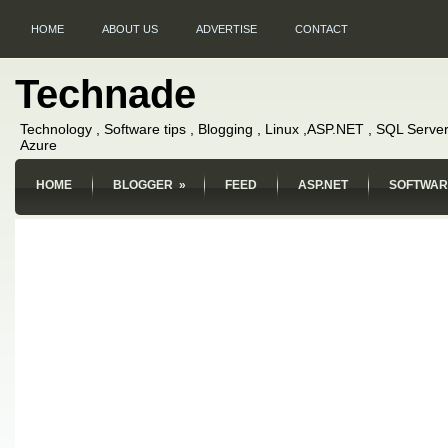
HOME
ABOUT US
ADVERTISE
CONTACT
Technade
Technology , Software tips , Blogging , Linux ,ASP.NET , SQL Server
Azure
HOME
BLOGGER
»
FEED
ASP.NET
SOFTWAR