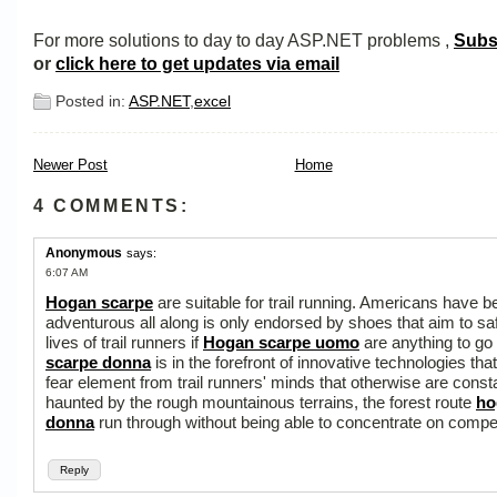
For more solutions to day to day ASP.NET problems ,
Subs
or
click here to get updates via email
Posted in:
ASP.NET
,
excel
Newer Post
Home
4 COMMENTS:
Anonymous
says:
6:07 AM
Hogan scarpe
are suitable for trail running. Americans have b
adventurous all along is only endorsed by shoes that aim to s
lives of trail runners if
Hogan scarpe uomo
are anything to go
scarpe donna
is in the forefront of innovative technologies tha
fear element from trail runners' minds that otherwise are const
haunted by the rough mountainous terrains, the forest route
ho
donna
run through without being able to concentrate on compet
Reply