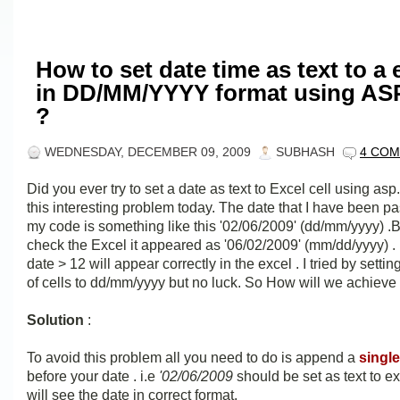
How to set date time as text to a 
in DD/MM/YYYY format using AS
?
WEDNESDAY, DECEMBER 09, 2009
SUBHASH
4 CO
Did you ever try to set a date as text to Excel cell using asp
this interesting problem today. The date that I have been p
my code is something like this '02/06/2009' (dd/mm/yyyy) .
check the Excel it appeared as '06/02/2009' (mm/dd/yyyy) .
date > 12 will appear correctly in the excel . I tried by settin
of cells to dd/mm/yyyy but no luck. So How will we achieve 
Solution
:
To avoid this problem all you need to do is append a
single
before your date . i.e
'02/06/2009
should be set as text to e
will see the date in correct format.