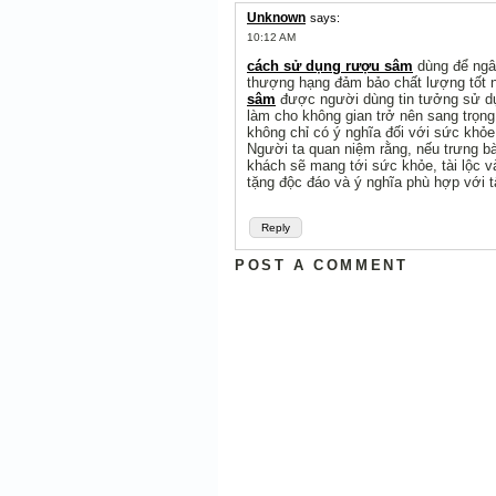
Unknown
says:
10:12 AM
cách sử dụng rượu sâm
dùng để ngâ
thượng hạng đảm bảo chất lượng tốt 
sâm
được người dùng tin tưởng sử dụ
làm cho không gian trở nên sang trọn
không chỉ có ý nghĩa đối với sức khỏ
Người ta quan niệm rằng, nếu trưng 
khách sẽ mang tới sức khỏe, tài lộc
tặng độc đáo và ý nghĩa phù hợp với t
Reply
POST A COMMENT