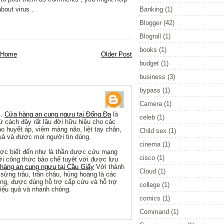
bout virus .
Banking
(1)
Blogger
(42)
Blogroll
(1)
books
(1)
Home
Older Post
budget
(1)
business
(3)
bypass
(1)
Camera
(1)
c.
Cửa hàng an cung ngưu tại Đống Đa
là
celeb
(1)
ừ cách đây rất lâu đời hữu hiệu cho các
 huyết áp, viêm màng não, liệt tay chân,
Child sex
(1)
quả và được mọi người tin dùng.
cinema
(1)
c biết đến như là thần dược cứu mạng
cisco
(1)
ới công thức bào chế tuyệt vời được lưu
hàng an cung ngưu tại Cầu Giấy
Với thành
Cloud
(1)
sừng trâu, trân châu, hùng hoàng là các
ống, được dùng hỗ trợ cấp cứu và hỗ trợ
college
(1)
hiệu quả và nhanh chóng.
comics
(1)
Command
(1)