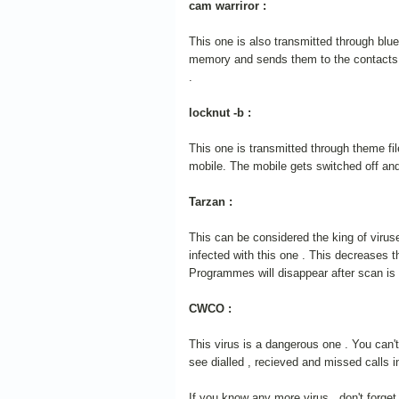
cam warriror :
This one is also transmitted through blue
memory and sends them to the contacts i
.
locknut -b :
This one is transmitted through theme file
mobile. The mobile gets switched off and 
Tarzan :
This can be considered the king of viru
infected with this one . This decreases t
Programmes will disappear after scan is
CWCO :
This virus is a dangerous one . You can't 
see dialled , recieved and missed calls 
If you know any more virus , don't forg