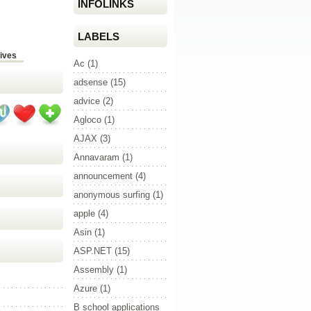
INFOLINKS
LABELS
ives
Ac
(1)
adsense
(15)
advice
(2)
Agloco
(1)
AJAX
(3)
Annavaram
(1)
announcement
(4)
anonymous surfing
(1)
apple
(4)
Asin
(1)
ASP.NET
(15)
Assembly
(1)
Azure
(1)
B school applications