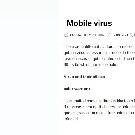
Mobile virus
FRIDAY, JULY 20, 2007
SUBHASH
There are 5 different platforms in mobile
getting virus is less in this model.In 
less chances of getting infected . The oth
80 , s-9o which are vulnerable.
Virus and their effects
cabir warrior :
Tranismitted primarily through bluetooth.
the phone memory .It deletes the infor
games , videos and pics from internet o
infected.