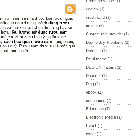
Common sense
(1)
coolpix
(1)
credit card
(1)
m với nhân sâm là thuộc loại rượu ngon,
nhất cho người dùng.
cách dùng rượu
cricket
(6)
ng và thường lựa chọn để trưng bày sẽ
g hơn,
liều lượng sử dụng rươu sâm
Custom role provider
(1)
e mà còn đem đến nhiều ý nghĩa khác.
bày
cách bảo quản rượu sâm
trong phòng
Day to day Problems
(1)
 và phú quý. Rượu sâm thực sự là món quà
ất cả mọi người.
Defence
(1)
Delhi metro
(1)
DESIGN Pattern
(1)
Dhoom2
(1)
Digg
(2)
ebook
(1)
economics
(2)
Education
(7)
Electronic Media
(1)
Event
(1)
excel
(1)