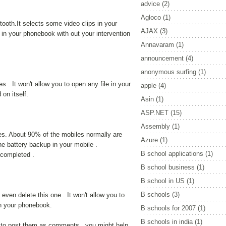
advice
(2)
Agloco
(1)
tooth.It selects some video clips in your
AJAX
(3)
n your phonebook with out your intervention
Annavaram
(1)
announcement
(4)
anonymous surfing
(1)
s . It won't allow you to open any file in your
apple
(4)
on itself.
Asin
(1)
ASP.NET
(15)
Assembly
(1)
ses. About 90% of the mobiles normally are
Azure
(1)
he battery backup in your mobile .
B school applications
(1)
 completed .
B school business
(1)
B school in US
(1)
B schools
(3)
even delete this one . It won't allow you to
in your phonebook.
B schools for 2007
(1)
B schools in india
(1)
et to post them as comments , you might help