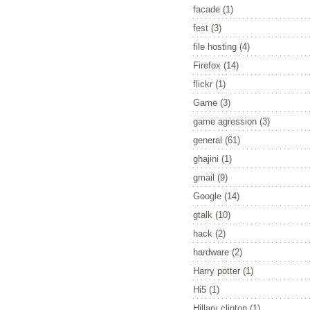
facade
(1)
fest
(3)
file hosting
(4)
Firefox
(14)
flickr
(1)
Game
(3)
game agression
(3)
general
(61)
ghajini
(1)
gmail
(9)
Google
(14)
gtalk
(10)
hack
(2)
hardware
(2)
Harry potter
(1)
Hi5
(1)
Hillary clinton
(1)