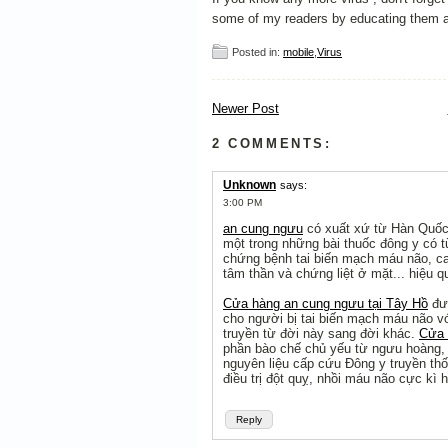
some of my readers by educating them a
Posted in:
mobile
,
Virus
Newer Post
2 COMMENTS:
Unknown
says:
3:00 PM
an cung ngưu
có xuất xứ từ Hàn Quố
một trong những bài thuốc đông y có t
chứng bệnh tai biến mạch máu não, cao
tâm thần và chứng liệt ở mặt... hiệu 
Cửa hàng an cung ngưu tại Tây Hồ
đượ
cho người bị tai biến mạch máu não v
truyền từ đời này sang đời khác.
Cửa 
phần bào chế chủ yếu từ ngưu hoàng, 
nguyên liệu cấp cứu Đông y truyền th
điều trị đột quỵ, nhồi máu não cực kì 
Reply