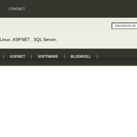
CONTACT
, Linux ,ASP.NET , SQL Server,
ASP.NET
SOFTWARE
BLOGROLL