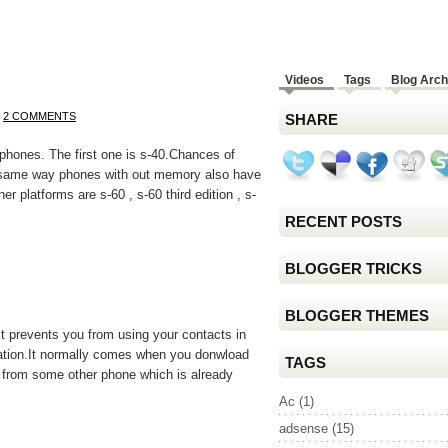
Videos
Tags
Blog Arch
2 COMMENTS
SHARE
 phones. The first one is s-40.Chances of
the same way phones with out memory also have
er platforms are s-60 , s-60 third edition , s-
RECENT POSTS
BLOGGER TRICKS
BLOGGER THEMES
It prevents you from using your contacts in
mation.It normally comes when you donwload
TAGS
r from some other phone which is already
Ac
(1)
adsense
(15)