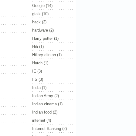
Google
(14)
gtalk
(10)
hack
(2)
hardware
(2)
Harry potter
(1)
Hi5
(1)
Hillary clinton
(1)
Hutch
(1)
IE
(3)
IIS
(3)
India
(1)
Indian Army
(2)
Indian cinema
(1)
Indian food
(2)
internet
(4)
Internet Banking
(2)