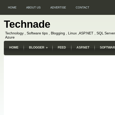
HOME
ABOUT US
ADVERTISE
CONTACT
Technade
Technology , Software tips , Blogging , Linux ,ASP.NET , SQL Server
Azure
HOME
BLOGGER
»
FEED
ASP.NET
SOFTWAR