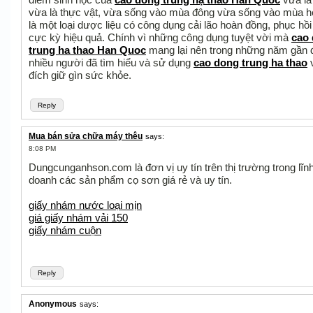
vừa là thực vật, vừa sống vào mùa đông vừa sống vào mùa h
là một loại dược liệu có công dụng cải lão hoàn đồng, phục hồ
cực kỳ hiệu quả. Chính vì những công dụng tuyệt vời mà
cao
trung ha thao Han Quoc
mang lại nên trong những năm gần đ
nhiều người đã tìm hiểu và sử dụng
cao dong trung ha thao
đích giữ gìn sức khỏe.
Reply
Mua bán sửa chữa máy thêu
says:
8:08 PM
Dungcunganhson.com là đơn vị uy tín trên thị trường trong lĩn
doanh các sản phẩm cọ sơn giá rẻ và uy tín.
giấy nhám nước loại mịn
giá giấy nhám vải 150
giấy nhám cuộn
Reply
Anonymous
says: