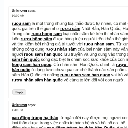
Unknown
says:
10:09 AM
ruou sam
là một trong những loại thảo dược tự nhiên, có mặt 
quốc gia trên thế giới như
rượu sâm
Nhật Bản, Hàn Quốc, Hoa
Trong các
ruou hong sam
loại nhân sâm kể trên thì nhân sâ
luôn
rượu hồng sâm
được hàng triệu người trên khắp thế giớ
và tìm kiếm bởi những giá trị tuyệt vời
ruou nhan sam
. Từ xư
những công dụng
rượu nhân sâm
của loại nhân sâm này vẫ
người
ruou sam han quoc
lưu truyền và ứng dụng vào trong
sâm hàn quốc
sống đặc biệt là chăm sóc sức khỏe của con 
hong sam han quoc
. Củ nhân sâm Hàn Quốc chính là
rượu 
hàn quốc
ở dạng tươi chưa qua sơ chế thành các sản phẩm.
sâm Hàn Quốc có những
ruou nhan sam han quoc
vai trò v
rượu nhân sâm hàn quốc
vô cùng to lớn đối với con người.
Reply
Unknown
says:
1:39 PM
cao đông trùng hạ thảo
từ ngàn đời nay được mọi người xe
loại thần dược trong việc chữa trị bách bệnh và bồi bổ cơ thể.
điểm sinh học của
cao đông trùng hạ thảo Hàn Quốc
vừa là