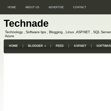
HOME
ABOUT US
ADVERTISE
CONTACT
Technade
Technology , Software tips , Blogging , Linux ,ASP.NET , SQL Server
Azure
HOME
BLOGGER
»
FEED
ASP.NET
SOFTWAR