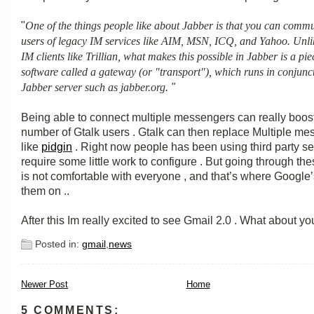
"
One of the things people like about Jabber is that you can comm
users of legacy IM services like AIM, MSN, ICQ, and Yahoo. Unlik
IM clients like Trillian, what makes this possible in Jabber is a pie
software called a gateway (or "transport"), which runs in conjunc
. "
Jabber server such as jabber.org
Being able to connect multiple messengers can really boos
number of Gtalk users . Gtalk can then replace Multiple m
like
pidgin
. Right now people has been using third party s
require some little work to configure . But going through th
is not comfortable with everyone , and that’s where Google’
them on ..
After this Im really excited to see Gmail 2.0 . What about yo
Posted in:
gmail
,
news
Newer Post
Home
5 COMMENTS: