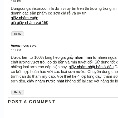
8:09 PM
Dungcunganhson.com là đơn vị uy tín trên thị trường trong lĩn
doanh các sản phẩm cọ sơn giá rẻ và uy tín.
giấy nhám cuộn
giá giấy nhám vải 150
Reply
Anonymous
says:
8:11 PM
Được làm từ 100% lông heo
giá giấy nhám mịn
tự nhiên ngoại
chất lượng vượt trội, có độ bền và mịn tuyệt đối. Sử dụng tốt 
những loại sơn cao cấp hiện nay.
giấy nhám nhật bán ở đâu
Đâ
cọ kết hợp hoàn hảo với các loại sơn nước. Chuyên dụng cho
trình cần độ thẩm mỹ cao. Với thiết kế 4 lớp lông dày, thấm sơn
sơn đều,
giấy nhám nước nhật
không để lại các vết hằng do l
Reply
POST A COMMENT