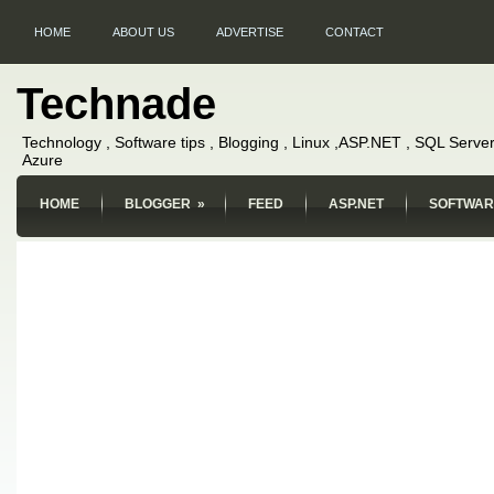
HOME
ABOUT US
ADVERTISE
CONTACT
Technade
Technology , Software tips , Blogging , Linux ,ASP.NET , SQL Server
Azure
HOME
BLOGGER
»
FEED
ASP.NET
SOFTWAR