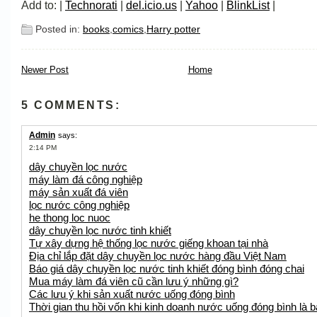
Add to: |
Technorati
|
del.icio.us
|
Yahoo
|
BlinkList
|
Posted in:
books
,
comics
,
Harry potter
Newer Post
Home
5 COMMENTS:
Admin
says:
2:14 PM
dây chuyền lọc nước
máy làm đá công nghiệp
máy sản xuất đá viên
lọc nước công nghiệp
he thong loc nuoc
dây chuyền lọc nước tinh khiết
Tự xây dựng hệ thống lọc nước giếng khoan tại nhà
Địa chỉ lắp đặt dây chuyền lọc nước hàng đầu Việt Nam
Báo giá dây chuyền lọc nước tinh khiết đóng bình đóng chai
Mua máy làm đá viên cũ cần lưu ý những gì?
Các lưu ý khi sản xuất nước uống đóng bình
Thời gian thu hồi vốn khi kinh doanh nước uống đóng bình là b