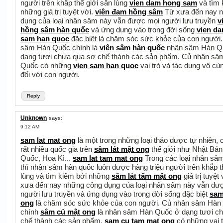
người trên khắp thế giới săn lùng
vien dam hong sam
và tìm 
những giá trị tuyệt vời.
viên đạm hồng sâm
Từ xưa đến nay 
dụng của loại nhân sâm này vẫn được mọi người lưu truyền
v
hồng sâm hàn quốc
và ứng dụng vào trong đời sống
vien d
sam han quoc
đặc biệt là chăm sóc sức khỏe của con người
sâm Hàn Quốc chính là
viên sâm hàn quốc
nhân sâm Hàn Q
dạng tươi chưa qua sơ chế thành các sản phẩm. Củ nhân sâ
Quốc có những
vien sam han quoc
vai trò và tác dụng vô cùn
đối với con người.
Reply
Unknown
says:
9:12 AM
sam lat mat ong
là một trong những loại thảo dược tự nhiên, 
rất nhiều quốc gia trên
sâm lát mật ong
thế giới như Nhật Bản
Quốc, Hoa Kì...
sam lat tam mat ong
Trong các loại nhân sâm
thì nhân sâm hàn quốc luôn được hàng triệu người trên khắp t
lùng và tìm kiếm bởi những
sâm lát tẩm mật ong
giá trị tuyệt
xưa đến nay những công dụng của loại nhân sâm này vẫn đư
người lưu truyền và ứng dụng vào trong đời sống đặc biệt
sam
ong
là chăm sóc sức khỏe của con người. Củ nhân sâm Hàn
chính
sâm củ mật ong
là nhân sâm Hàn Quốc ở dạng tươi c
chế thành các sản phẩm.
sam cu tam mat ong
có những vai t