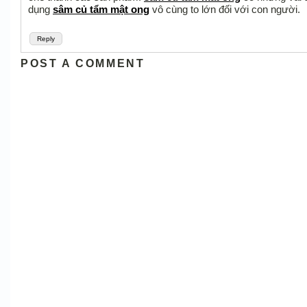
dụng
sâm củ tẩm mật ong
vô cùng to lớn đối với con người.
Reply
POST A COMMENT